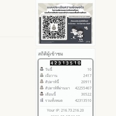
รายงานผลปี 2566
ประจำปีงบประมาณ
2566
มาตราการจัดการเรื่องร้องเรียน
Youtube ช่อง สพป.ตาก เขต 2
รายงานผลปี 2565
การทุจริต
รายงานผลการดำเนินการตาม
2565
Youtube เรื่องเล่าข่าวตาก 2
แผนบริหารจัดการความเสี่ยงการ
รายงานผลปี 2564
มาตรการป้องกันการรับสินบน
2564
ทุจริตของสำนักงานเขตพื้นที่การ
คู่มือหรือแนวทางการปฏิบัติงาน
มาตรการป้องกันการขัดกัน
รายงานผลการดำเนินการ
ศึกษา ประจำงบประมาณ
ของเจ้าหน้าที่
ระหว่างผลประโยชน์ส่วนตนกับ
ป้องกันการทุจริตประจำปี
ส่วนรวม
คู่มือหรือแนวทางการขอรับ
2568
บริการสำหรับผู้รับบริการหรือผู้มา
มาตรการตรวจสอบการใช้ดุลพินิจ
2567
ติดต่อ
มาตราการให้ผู้มีส่วนได้ส่วนเสียมี
2566
ระบบการให้บริการผ่านช่อง
ส่วนร่วม
2565
สถิติผู้เข้าชม
ทางออนไลน์ (E-Service)
2564
My Office
2563
My School
วันนี้
10
รายงานการกำกับติดตาม
SL-WEB
เมื่อวาน
2417
มาตรการส่งเสริมคุณธรรมและ
BRSS
ความโปร่งใสภายใน สพท.
สัปดาห์นี้
20911
ACC Tak2
การนำผลการประเมิน ITA ไปสู่
สัปดาห์ที่ผ่านมา
42255407
ข้อมูลสถิติการให้บริการ
การพัฒนาองค์กร
เดือนนี้
30522
รายงานผลการดำเนินการเพื่อ
รวมทั้งหมด
42313510
ส่งเสริมคุณธรรมและความ
โปร่งใสภายใน สพท. ประจำ
Your IP: 216.73.216.20
ปีงบประมาณ