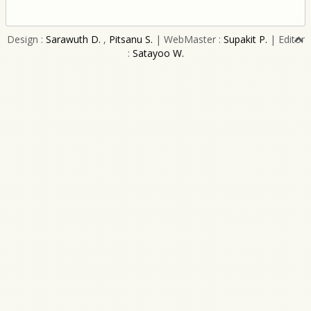
Design :
Sarawuth D.
,
Pitsanu S.
| WebMaster :
Supakit P.
| Editor
:
Satayoo W.