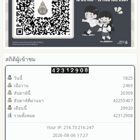
2565
My Office
2564
My School
2563
SL-WEB
รายงานการกำกับติดตาม
BRSS
มาตรการส่งเสริมคุณธรรมและความโปร่งใสภายใน สพท.
ACC Tak2
การนำผลการประเมิน ITA ไปสู่การพัฒนาองค์กร
ข้อมูลสถิติการให้บริการ
รายงานผลการดำเนินการเพื่อส่งเสริมคุณธรรมและความโปร่งใส
ภายใน สพท. ประจำปีงบประมาณ
สถิติผู้เข้าชม
วันนี้
1825
เมื่อวาน
2469
สัปดาห์นี้
20309
สัปดาห์ที่ผ่านมา
42255407
เดือนนี้
29920
รวมทั้งหมด
42312908
Your IP: 216.73.216.247
2026-08-06 17:27