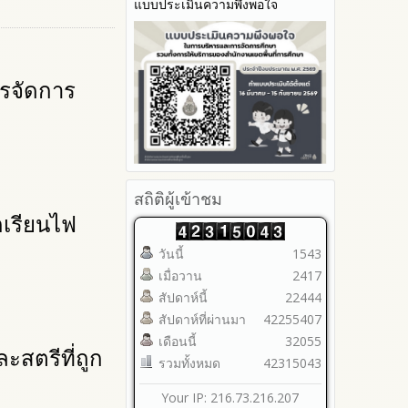
แบบประเมินความพึงพอใจ
2565
ทางออนไลน์ (E-Service)
2564
My Office
2563
My School
รายงานการกำกับติดตาม
SL-WEB
ารจัดการ
มาตรการส่งเสริมคุณธรรมและ
BRSS
ความโปร่งใสภายใน สพท.
ACC Tak2
การนำผลการประเมิน ITA ไปสู่
ข้อมูลสถิติการให้บริการ
การพัฒนาองค์กร
รายงานผลการดำเนินการเพื่อ
ส่งเสริมคุณธรรมและความ
สถิติผู้เข้าชม
โปร่งใสภายใน สพท. ประจำ
กเรียนไฟ
ปีงบประมาณ
วันนี้
1543
เมื่อวาน
2417
สัปดาห์นี้
22444
สัปดาห์ที่ผ่านมา
42255407
เดือนนี้
32055
ะสตรีที่ถูก
รวมทั้งหมด
42315043
Your IP: 216.73.216.207