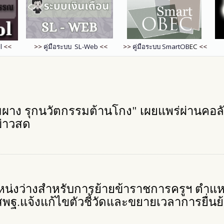
l
<<
>>
คู่มือระบบ SL-Web
<<
>>
คู่มือระบบ
SmartOB
EC
<<
้มผาง รุกนวัตกรรมต้านโกง" เผยแพร่ผ่านคอลัมน
ข่าวสด
น่งว่างสำหรับการย้ายข้าราชการครูฯ ตำแหน่
พฐ.แจ้งแก้ไขตัวชี้วัดและขยายเวลาการยื่นย