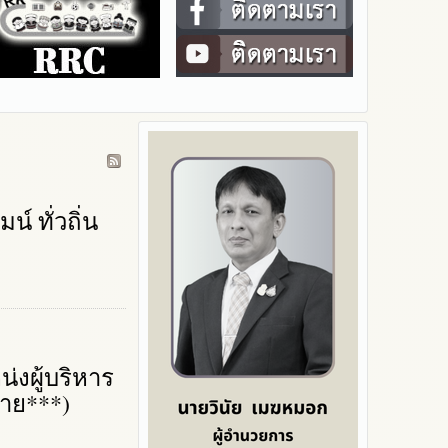
์ ทั่วถิ่น
งผู้บริหาร
้าย***)