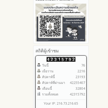
2565
2564
2563
รายงานการกำกับติดตาม
มาตรการส่งเสริมคุณธรรมและ
ความโปร่งใสภายใน สพท.
การนำผลการประเมิน ITA ไปสู่
การพัฒนาองค์กร
รายงานผลการดำเนินการเพื่อ
ส่งเสริมคุณธรรมและความ
สถิติผู้เข้าชม
โปร่งใสภายใน สพท. ประจำ
ปีงบประมาณ
วันนี้
76
เมื่อวาน
2216
สัปดาห์นี้
23193
สัปดาห์ที่ผ่านมา
42255407
เดือนนี้
32804
รวมทั้งหมด
42315792
Your IP: 216.73.216.65