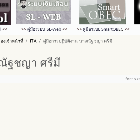
l
<<
>>
คู่มือระบบ SL-Web
<<
>>
คู่มือระบบ
SmartOB
EC
<<
งเจ้าหน้าที่
ITA
คู่มือการปฏิบัติงาน นางณัฐชญา ศรีมี
งณัฐชญา ศรีมี
font siz