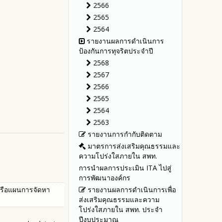
รายงานผลปี 2566
พ.ศ.2567
ประจำปีงบประมาณ
2566
รายงานผลปี 2565
ประกาศต่างๆ เกี่ยวกับการจัดซื้อ
รายงานผลการดำเนินการตาม
2565
จัดจ้างหรือการจัดหาพัสดุ
แผนบริหารจัดการความเสี่ยงการ
รายงานผลปี 2564
2564
ทุจริตของสำนักงานเขตพื้นที่การ
แผนการจัดซื้อจัดจ้างหรือ
คู่มือหรือแนวทางการปฏิบัติงาน
รายงานผลการดำเนินการ
ศึกษา ประจำงบประมาณ
แผนการจัดหาพัสดุ
ของเจ้าหน้าที่
ป้องกันการทุจริตประจำปี
คู่มือหรือแนวทางการขอรับ
2568
บริการสำหรับผู้รับบริการหรือผู้มา
2567
ติดต่อ
2566
ระบบการให้บริการผ่านช่อง
2565
ทางออนไลน์ (E-Service)
2564
My Office
2563
My School
รายงานการกำกับติดตาม
SL-WEB
มาตรการส่งเสริมคุณธรรมและ
BRSS
ความโปร่งใสภายใน สพท.
ACC Tak2
การนำผลการประเมิน ITA ไปสู่
การพัฒนาองค์กร
หรือแผนการจัดหา
รายงานผลการดำเนินการเพื่อ
ส่งเสริมคุณธรรมและความ
โปร่งใสภายใน สพท. ประจำ
ปีงบประมาณ