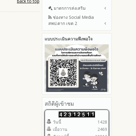
back to top
มาตรการส่งเสริม
ช่องทาง Social Media
มาตรการเผยแพร่ข้อมูลต่อ
สพป.ตาก เขต 2
สาธารณะ
มาตรการส่งเสริมความโปร่งใสใน
Q&A / ชมเชย / เสนอแนะ
การจัดซื้อจัดจ้าง
แบบประเมินความพึงพอใจ
Facebook เพจ สพป.ตาก 2
มาตราการจัดการเรื่องร้องเรียน
Youtube ช่อง สพป.ตาก เขต 2
การทุจริต
Youtube เรื่องเล่าข่าวตาก 2
มาตรการป้องกันการรับสินบน
มาตรการป้องกันการขัดกัน
ระหว่างผลประโยชน์ส่วนตนกับ
ส่วนรวม
มาตรการตรวจสอบการใช้ดุลพินิจ
มาตราการให้ผู้มีส่วนได้ส่วนเสียมี
ส่วนร่วม
สถิติผู้เข้าชม
วันนี้
1428
เมื่อวาน
2469