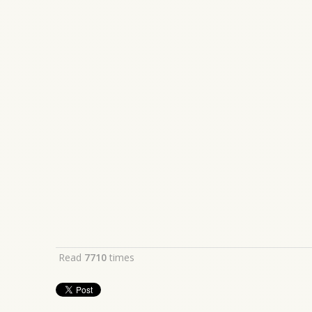
Read
7710
times