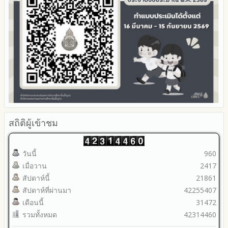
ACC Tak2
2567
ข้อมูลสถิติการให้บริการ
2566
2565
2564
2563
รายงานการกำกับติดตาม
มาตรการส่งเสริมคุณธรรมและความโปร่งใสภายใน สพท.
การนำผลการประเมิน ITA ไปสู่การพัฒนาองค์กร
รายงานผลการดำเนินการเพื่อส่งเสริมคุณธรรมและความโปร่งใส
ภายใน สพท. ประจำปีงบประมาณ
สถิติผู้เข้าชม
วันนี้
960
เมื่อวาน
2417
สัปดาห์นี้
21861
สัปดาห์ที่ผ่านมา
42255407
เดือนนี้
31472
รวมทั้งหมด
42314460