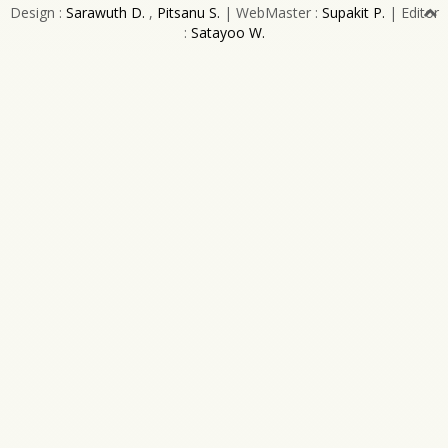
Design :
Sarawuth D.
,
Pitsanu S.
| WebMaster :
Supakit P.
| Editor
:
Satayoo W.