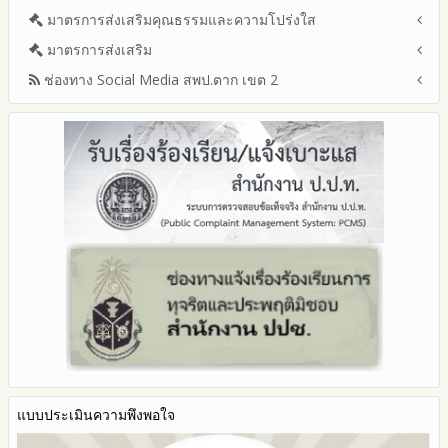
รายงานผลการบริหารและพัฒนาทรัพยากรบุคคลประจำ
ช่องทางแจ้งเรื่องร้องเรียนการทุจริตและประพฤติมิชอบ
มาตรการส่งเสริมคุณธรรมและความโปร่งใส
การขับเคลื่อนนโยบาย No Gift Policy จากการปฏิบัติหน้าที่และ
ปีงบประมาณ
ข้อมูลสถิติเรื่องร้องเรียนการทุจริตและประพฤติมิชอบ ประจำ
การเสริมสร้างรู้เกี่ยวกับหลักเกณฑ์การรับทรัพย์สินหรือประโยชน์อื่น
ประมวลจริยธรรมและการขับเคลื่อนจริยธรรม
มาตรการส่งเสริม
แผนปฏิบัติการป้องกันการทุจริตประจำปีงบประมาณ
ปีงบประมาณ
ใดโดยธรรมจรรยาของเจ้าพนักงานของรัฐ
2569
ช่องทาง Social Media สพป.ตาก เขต 2
มาตรการเผยแพร่ข้อมูลต่อสาธารณะ
การเปิดโอกาสให้มีส่วนร่วมในการดำเนินงานปีงบประมาณ
การประเมินความเสี่ยงการทุจริต ในสำนักงานเขตพื้นที่การศึกษา
2568
ประจำปีงบประมาณ
มาตรการส่งเสริมความโปร่งใสในการจัดซื้อจัดจ้าง
Q&A / ชมเชย / เสนอแนะ
2567
มาตราการจัดการเรื่องร้องเรียนการทุจริต
รายงานผลการดำเนินการตามแผนบริหารจัดการความเสี่ยงการ
Facebook เพจ สพป.ตาก 2
2566
ทุจริตของสำนักงานเขตพื้นที่การศึกษา ประจำงบประมาณ
มาตรการป้องกันการรับสินบน
Youtube ช่อง สพป.ตาก เขต 2
2565
มาตรการป้องกันการขัดกันระหว่างผลประโยชน์ส่วนตนกับส่วนรวม
Youtube เรื่องเล่าข่าวตาก 2
2564
มาตรการตรวจสอบการใช้ดุลพินิจ
รายงานผลการดำเนินการป้องกันการทุจริตประจำปี
มาตราการให้ผู้มีส่วนได้ส่วนเสียมีส่วนร่วม
2568
2567
2566
2565
2564
2563
รายงานการกำกับติดตาม
มาตรการส่งเสริมคุณธรรมและความโปร่งใสภายใน สพท.
แบบประเมินความพึงพอใจ
การนำผลการประเมิน ITA ไปสู่การพัฒนาองค์กร