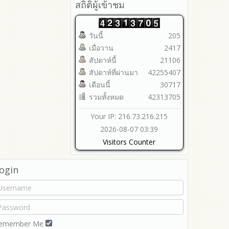
2565
สถิติผู้เข้าชม
2564
2563
วันนี้
205
รายงานการกำกับติดตาม
เมื่อวาน
2417
มาตรการส่งเสริมคุณธรรมและ
ความโปร่งใสภายใน สพท.
สัปดาห์นี้
21106
การนำผลการประเมิน ITA ไปสู่
สัปดาห์ที่ผ่านมา
42255407
การพัฒนาองค์กร
เดือนนี้
30717
รายงานผลการดำเนินการเพื่อ
รวมทั้งหมด
42313705
ส่งเสริมคุณธรรมและความ
โปร่งใสภายใน สพท. ประจำ
Your IP: 216.73.216.215
ปีงบประมาณ
2026-08-07 03:39
Visitors Counter
ogin
emember Me