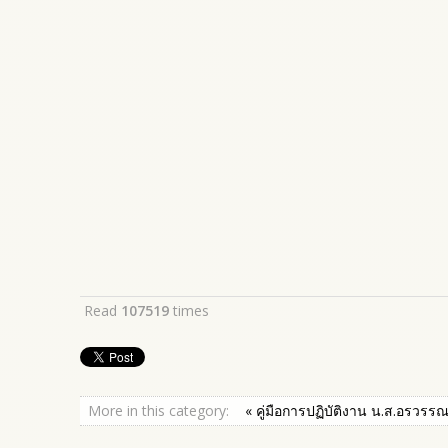
Read
107519
times
More in this category:
« คู่มือการปฏิบัติงาน น.ส.อรวรร