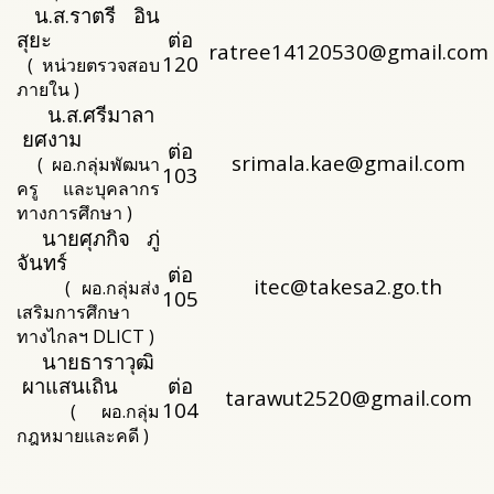
น.ส.ราตรี อิน
สุยะ
ต่อ
ratree14120530@gmail.com
120
( หน่วยตรวจสอบ
ภายใน )
น.ส.ศรีมาลา
ยศงาม
ต่อ
srimala.kae@gmail.com
( ผอ.กลุ่มพัฒนา
103
ครู และบุคลากร
ทางการศึกษา )
นายศุภกิจ ภู่
จันทร์
ต่อ
itec@takesa2.go.th
( ผอ.กลุ่มส่ง
105
เสริมการศึกษา
ทางไกลฯ DLICT )
นายธาราวุฒิ
ผาแสนเถิน
ต่อ
tarawut2520@gmail.com
104
( ผอ.กลุ่ม
กฎหมายและคดี )