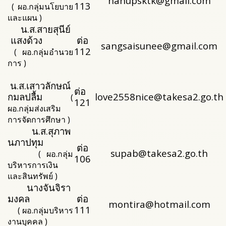
hanupsktk@gmail.com
113
( ผอ.กลุ่มนโยบาย
และแผน )
น.ส.สายสุนีย์
แสงด้วง
ต่อ
sangsaisunee@gmail.com
112
( ผอ.กลุ่มอำนวย
การ )
น.ส.เสาวลักษณ์
ต่อ
กมลปลื้ม
love2558nice@takesa2.go.th
(
121
ผอ.กลุ่มส่งเสริม
การจัดการศึกษา )
น.ส.สุภาพ
นภาปทุม
ต่อ
supab@takesa2.go.th
( ผอ.กลุ่ม
106
บริหารการเงิน
และสินทรัพย์ )
นางจันจิรา
มงคล
ต่อ
montira@hotmail.com
111
( ผอ.กลุ่มบริหาร
งานบุคคล )