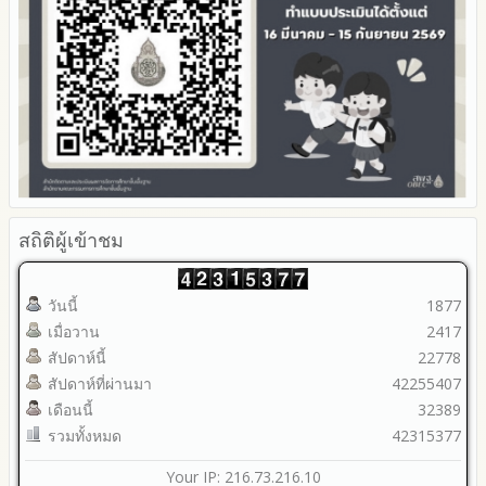
สถิติผู้เข้าชม
วันนี้
1877
เมื่อวาน
2417
สัปดาห์นี้
22778
สัปดาห์ที่ผ่านมา
42255407
เดือนนี้
32389
รวมทั้งหมด
42315377
Your IP: 216.73.216.10