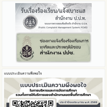
Q&A / ชมเชย / เสนอแนะ
รายงานผลปี 2568
2567
มาตราการจัดการเรื่องร้องเรียนการทุจริต
รายงานผลการดำเนินการตามแผนบริหารจัดการความเสี่ยงการ
Facebook เพจ สพป.ตาก 2
รายงานผลปี 2567
2566
ทุจริตของสำนักงานเขตพื้นที่การศึกษา ประจำงบประมาณ
มาตรการป้องกันการรับสินบน
Youtube ช่อง สพป.ตาก เขต 2
รายงานผลปี 2566
2565
มาตรการป้องกันการขัดกันระหว่างผลประโยชน์ส่วนตนกับส่วนรวม
Youtube เรื่องเล่าข่าวตาก 2
รายงานผลปี 2565
2564
มาตรการตรวจสอบการใช้ดุลพินิจ
รายงานผลปี 2564
รายงานผลการดำเนินการป้องกันการทุจริตประจำปี
มาตราการให้ผู้มีส่วนได้ส่วนเสียมีส่วนร่วม
คู่มือหรือแนวทางการปฏิบัติงานของเจ้าหน้าที่
2568
คู่มือหรือแนวทางการขอรับบริการสำหรับผู้รับบริการหรือผู้มา
2567
ติดต่อ
2566
ระบบการให้บริการผ่านช่องทางออนไลน์ (E-Service)
2565
My Office
2564
My School
2563
SL-WEB
รายงานการกำกับติดตาม
BRSS
มาตรการส่งเสริมคุณธรรมและความโปร่งใสภายใน สพท.
แบบประเมินความพึงพอใจ
ACC Tak2
การนำผลการประเมิน ITA ไปสู่การพัฒนาองค์กร
ข้อมูลสถิติการให้บริการ
รายงานผลการดำเนินการเพื่อส่งเสริมคุณธรรมและความโปร่งใส
ภายใน สพท. ประจำปีงบประมาณ