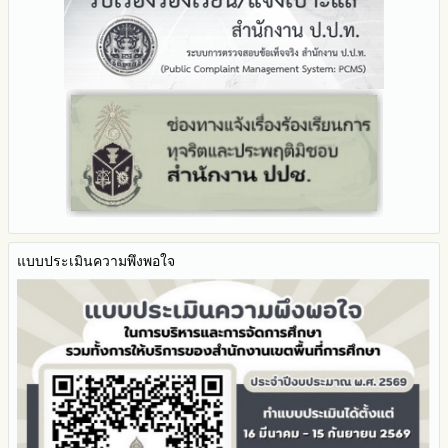
Youtube ช่อง สพป.ตาก เขต 2
รายงานผลปี 2566
2565
มาตรการป้องกันการขัดกันระหว่างผลประโยชน์ส่วนตนกับส่วนรวม
Youtube เรื่องเล่าข่าวตาก 2
รายงานผลปี 2565
2564
มาตรการตรวจสอบการใช้ดุลพินิจ
รายงานผลปี 2564
รายงานผลการดำเนินการป้องกันการทุจริตประจำปี
มาตราการให้ผู้มีส่วนได้ส่วนเสียมีส่วนร่วม
คู่มือหรือแนวทางการปฏิบัติงานของเจ้าหน้าที่
2568
คู่มือหรือแนวทางการขอรับบริการสำหรับผู้รับบริการหรือผู้มา
2567
ติดต่อ
2566
ระบบการให้บริการผ่านช่องทางออนไลน์ (E-Service)
2565
My Office
2564
My School
2563
SL-WEB
รายงานการกำกับติดตาม
BRSS
มาตรการส่งเสริมคุณธรรมและความโปร่งใสภายใน สพท.
แบบประเมินความพึงพอใจ
ACC Tak2
การนำผลการประเมิน ITA ไปสู่การพัฒนาองค์กร
ข้อมูลสถิติการให้บริการ
รายงานผลการดำเนินการเพื่อส่งเสริมคุณธรรมและความโปร่งใส
ภายใน สพท. ประจำปีงบประมาณ