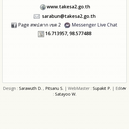
www.takesa2.go.th
sarabun@takesa2.go.th
Page สพป.ตาก เขต 2
Messenger Live Chat
16.713957, 98.577488
Design :
Sarawuth D.
,
Pitsanu S.
| WebMaster :
Supakit P.
| Editor
:
Satayoo W.