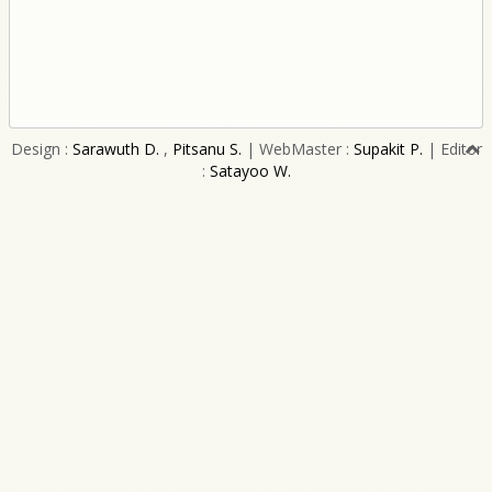
Design :
Sarawuth D.
,
Pitsanu S.
| WebMaster :
Supakit P.
| Editor
:
Satayoo W.