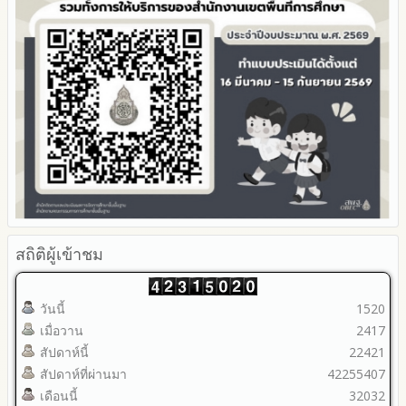
สถิติผู้เข้าชม
วันนี้
1520
เมื่อวาน
2417
สัปดาห์นี้
22421
สัปดาห์ที่ผ่านมา
42255407
เดือนนี้
32032