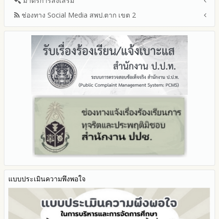
ประมวลจริยธรรมและการขับเคลื่อนจริยธรรม
มาตรการส่งเสริม
แผนปฏิบัติการป้องกันการทุจริตประจำปีงบประมาณ
ปีงบประมาณ
ใดโดยธรรมจรรยาของเจ้าพนักงานของรัฐ
ปีงบประมาณ 2565
2569
ช่องทาง Social Media สพป.ตาก เขต 2
มาตรการเผยแพร่ข้อมูลต่อสาธารณะ
การเปิดโอกาสให้มีส่วนร่วมในการดำเนินงานปีงบประมาณ
การประเมินความเสี่ยงการทุจริต ในสำนักงานเขตพื้นที่การศึกษา
รายงานผลการดำเนินงานประจำปี
2568
ประจำปีงบประมาณ
มาตรการส่งเสริมความโปร่งใสในการจัดซื้อจัดจ้าง
Q&A / ชมเชย / เสนอแนะ
รายงานผลปี 2568
2567
มาตราการจัดการเรื่องร้องเรียนการทุจริต
รายงานผลการดำเนินการตามแผนบริหารจัดการความเสี่ยงการ
Facebook เพจ สพป.ตาก 2
รายงานผลปี 2567
2566
ทุจริตของสำนักงานเขตพื้นที่การศึกษา ประจำงบประมาณ
มาตรการป้องกันการรับสินบน
Youtube ช่อง สพป.ตาก เขต 2
รายงานผลปี 2566
2565
มาตรการป้องกันการขัดกันระหว่างผลประโยชน์ส่วนตนกับส่วนรวม
Youtube เรื่องเล่าข่าวตาก 2
รายงานผลปี 2565
2564
มาตรการตรวจสอบการใช้ดุลพินิจ
รายงานผลปี 2564
รายงานผลการดำเนินการป้องกันการทุจริตประจำปี
มาตราการให้ผู้มีส่วนได้ส่วนเสียมีส่วนร่วม
คู่มือหรือแนวทางการปฏิบัติงานของเจ้าหน้าที่
2568
คู่มือหรือแนวทางการขอรับบริการสำหรับผู้รับบริการหรือผู้มา
2567
ติดต่อ
2566
ระบบการให้บริการผ่านช่องทางออนไลน์ (E-Service)
2565
My Office
2564
My School
2563
SL-WEB
รายงานการกำกับติดตาม
BRSS
มาตรการส่งเสริมคุณธรรมและความโปร่งใสภายใน สพท.
แบบประเมินความพึงพอใจ
ACC Tak2
การนำผลการประเมิน ITA ไปสู่การพัฒนาองค์กร
ข้อมูลสถิติการให้บริการ
รายงานผลการดำเนินการเพื่อส่งเสริมคุณธรรมและความโปร่งใส
ภายใน สพท. ประจำปีงบประมาณ