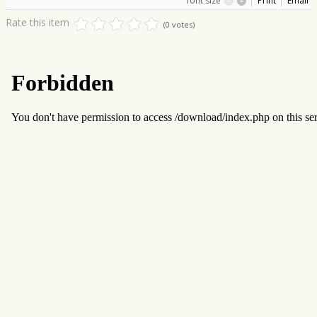
font size
Print
Email
Rate this item
(0 votes)