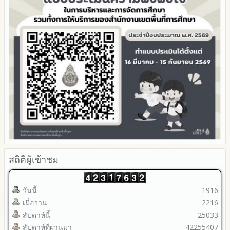
ภายใน สพท. ประจำปีงบประมาณ
สถิติผู้เข้าชม
วันนี้
1916
เมื่อวาน
2216
สัปดาห์นี้
25033
สัปดาห์ที่ผ่านมา
42255407