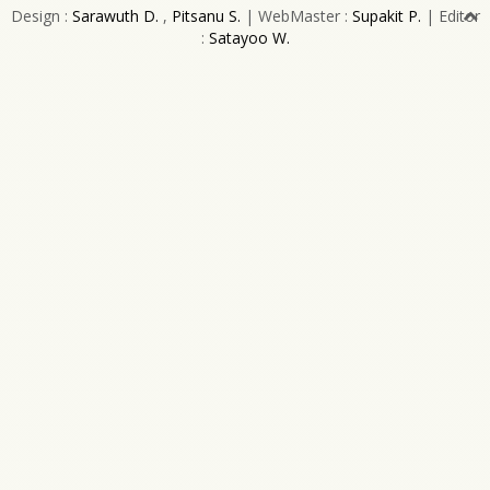
Design :
Sarawuth D.
,
Pitsanu S.
| WebMaster :
Supakit P.
| Editor
:
Satayoo W.