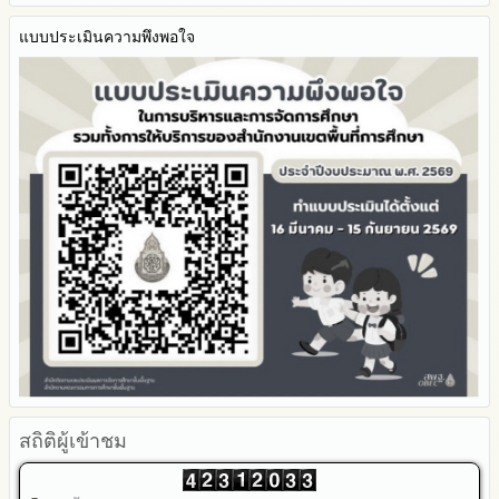
2568
ปีงบประมาณ
มาตรการส่งเสริมความโปร่งใสในการจัดซื้อจัดจ้าง
ประกาศต่างๆ เกี่ยวกับการจัดซื้อจัดจ้างหรือการจัดหาพัสดุ
Q&A / ชมเชย / เสนอแนะ
รายงานผลปี 2568
2567
มาตราการจัดการเรื่องร้องเรียนการทุจริต
รายงานผลการดำเนินการตามแผนบริหารจัดการความเสี่ยงการ
แบบประเมินความพึงพอใจ
แผนการจัดซื้อจัดจ้างหรือแผนการจัดหาพัสดุ
Facebook เพจ สพป.ตาก 2
รายงานผลปี 2567
2566
ทุจริตของสำนักงานเขตพื้นที่การศึกษา ประจำงบประมาณ
มาตรการป้องกันการรับสินบน
Youtube ช่อง สพป.ตาก เขต 2
รายงานผลปี 2566
2565
มาตรการป้องกันการขัดกันระหว่างผลประโยชน์ส่วนตนกับส่วนรวม
Youtube เรื่องเล่าข่าวตาก 2
รายงานผลปี 2565
2564
มาตรการตรวจสอบการใช้ดุลพินิจ
รายงานผลปี 2564
รายงานผลการดำเนินการป้องกันการทุจริตประจำปี
มาตราการให้ผู้มีส่วนได้ส่วนเสียมีส่วนร่วม
คู่มือหรือแนวทางการปฏิบัติงานของเจ้าหน้าที่
2568
คู่มือหรือแนวทางการขอรับบริการสำหรับผู้รับบริการหรือผู้มา
2567
ติดต่อ
2566
ระบบการให้บริการผ่านช่องทางออนไลน์ (E-Service)
2565
My Office
2564
My School
2563
SL-WEB
รายงานการกำกับติดตาม
BRSS
มาตรการส่งเสริมคุณธรรมและความโปร่งใสภายใน สพท.
ACC Tak2
การนำผลการประเมิน ITA ไปสู่การพัฒนาองค์กร
รายงานผลการดำเนินการเพื่อส่งเสริมคุณธรรมและความโปร่งใส
ภายใน สพท. ประจำปีงบประมาณ
สถิติผู้เข้าชม