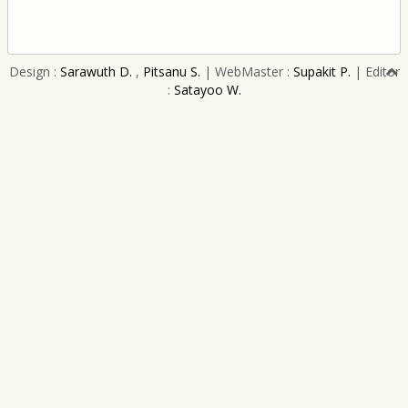
Design :
Sarawuth D.
,
Pitsanu S.
| WebMaster :
Supakit P.
| Editor
:
Satayoo W.