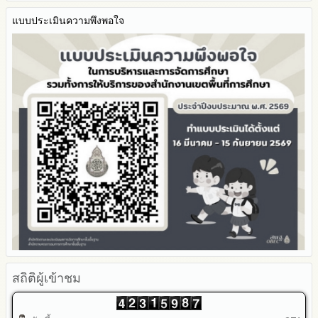
รายงานการกำกับติดตาม
BRSS
มาตรการส่งเสริมคุณธรรมและความโปร่งใสภายใน สพท.
แบบประเมินความพึงพอใจ
ACC Tak2
การนำผลการประเมิน ITA ไปสู่การพัฒนาองค์กร
ข้อมูลสถิติการให้บริการ
รายงานผลการดำเนินการเพื่อส่งเสริมคุณธรรมและความโปร่งใส
ภายใน สพท. ประจำปีงบประมาณ
สถิติผู้เข้าชม