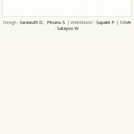
Design :
Sarawuth D.
,
Pitsanu S.
| WebMaster :
Supakit P.
| Editor
:
Satayoo W.