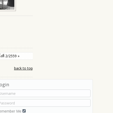
งที่ 2/2559 »
back to top
ogin
emember Me