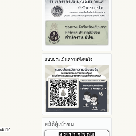
รายงานผลปี 2566
ประจำปีงบประมาณ
2566
มาตราการจัดการเรื่องร้องเรียน
Youtube ช่อง สพป.ตาก เขต 2
รายงานผลปี 2565
การทุจริต
รายงานผลการดำเนินการตาม
2565
Youtube เรื่องเล่าข่าวตาก 2
แผนบริหารจัดการความเสี่ยงการ
รายงานผลปี 2564
มาตรการป้องกันการรับสินบน
2564
ทุจริตของสำนักงานเขตพื้นที่การ
คู่มือหรือแนวทางการปฏิบัติงาน
มาตรการป้องกันการขัดกัน
รายงานผลการดำเนินการ
ศึกษา ประจำงบประมาณ
ของเจ้าหน้าที่
ระหว่างผลประโยชน์ส่วนตนกับ
ป้องกันการทุจริตประจำปี
ส่วนรวม
คู่มือหรือแนวทางการขอรับ
2568
บริการสำหรับผู้รับบริการหรือผู้มา
มาตรการตรวจสอบการใช้ดุลพินิจ
2567
ติดต่อ
มาตราการให้ผู้มีส่วนได้ส่วนเสียมี
2566
ระบบการให้บริการผ่านช่อง
ส่วนร่วม
แบบประเมินความพึงพอใจ
2565
ทางออนไลน์ (E-Service)
2564
My Office
2563
My School
รายงานการกำกับติดตาม
SL-WEB
มาตรการส่งเสริมคุณธรรมและ
BRSS
ความโปร่งใสภายใน สพท.
ACC Tak2
การนำผลการประเมิน ITA ไปสู่
ข้อมูลสถิติการให้บริการ
การพัฒนาองค์กร
รายงานผลการดำเนินการเพื่อ
ส่งเสริมคุณธรรมและความ
สถิติผู้เข้าชม
โปร่งใสภายใน สพท. ประจำ
องยาง
ปีงบประมาณ