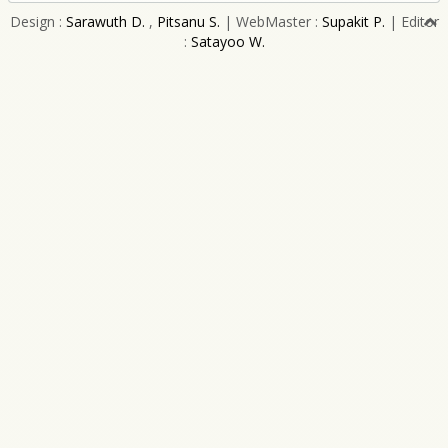
Design :
Sarawuth D.
,
Pitsanu S.
| WebMaster :
Supakit P.
| Editor
:
Satayoo W.