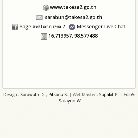
www.takesa2.go.th
sarabun@takesa2.go.th
Page สพป.ตาก เขต 2
Messenger Live Chat
16.713957, 98.577488
Design :
Sarawuth D.
,
Pitsanu S.
| WebMaster :
Supakit P.
| Editor
:
Satayoo W.