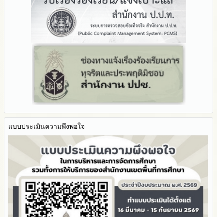
Youtube ช่อง สพป.ตาก เขต 2
รายงานผลปี 2566
2565
มาตรการป้องกันการขัดกันระหว่างผลประโยชน์ส่วนตนกับส่วนรวม
Youtube เรื่องเล่าข่าวตาก 2
รายงานผลปี 2565
2564
มาตรการตรวจสอบการใช้ดุลพินิจ
รายงานผลปี 2564
รายงานผลการดำเนินการป้องกันการทุจริตประจำปี
มาตราการให้ผู้มีส่วนได้ส่วนเสียมีส่วนร่วม
คู่มือหรือแนวทางการปฏิบัติงานของเจ้าหน้าที่
2568
คู่มือหรือแนวทางการขอรับบริการสำหรับผู้รับบริการหรือผู้มา
2567
ติดต่อ
2566
ระบบการให้บริการผ่านช่องทางออนไลน์ (E-Service)
2565
My Office
2564
My School
2563
SL-WEB
รายงานการกำกับติดตาม
BRSS
มาตรการส่งเสริมคุณธรรมและความโปร่งใสภายใน สพท.
แบบประเมินความพึงพอใจ
ACC Tak2
การนำผลการประเมิน ITA ไปสู่การพัฒนาองค์กร
ข้อมูลสถิติการให้บริการ
รายงานผลการดำเนินการเพื่อส่งเสริมคุณธรรมและความโปร่งใส
ภายใน สพท. ประจำปีงบประมาณ