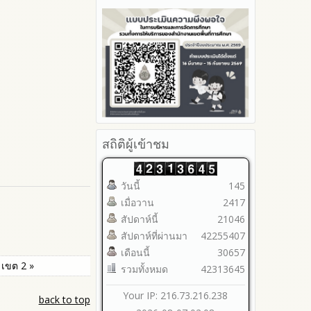
รายงานผลปี 2566
ประจำปีงบประมาณ
2566
มาตราการจัดการเรื่องร้องเรียน
Youtube ช่อง สพป.ตาก เขต 2
รายงานผลปี 2565
การทุจริต
รายงานผลการดำเนินการตาม
2565
Youtube เรื่องเล่าข่าวตาก 2
แผนบริหารจัดการความเสี่ยงการ
รายงานผลปี 2564
มาตรการป้องกันการรับสินบน
2564
ทุจริตของสำนักงานเขตพื้นที่การ
คู่มือหรือแนวทางการปฏิบัติงาน
มาตรการป้องกันการขัดกัน
รายงานผลการดำเนินการ
ศึกษา ประจำงบประมาณ
ของเจ้าหน้าที่
ระหว่างผลประโยชน์ส่วนตนกับ
ป้องกันการทุจริตประจำปี
ส่วนรวม
คู่มือหรือแนวทางการขอรับ
2568
บริการสำหรับผู้รับบริการหรือผู้มา
มาตรการตรวจสอบการใช้ดุลพินิจ
2567
ติดต่อ
มาตราการให้ผู้มีส่วนได้ส่วนเสียมี
2566
ระบบการให้บริการผ่านช่อง
ส่วนร่วม
2565
สถิติผู้เข้าชม
ทางออนไลน์ (E-Service)
2564
My Office
2563
My School
วันนี้
145
รายงานการกำกับติดตาม
SL-WEB
เมื่อวาน
2417
มาตรการส่งเสริมคุณธรรมและ
BRSS
ความโปร่งใสภายใน สพท.
สัปดาห์นี้
21046
ACC Tak2
การนำผลการประเมิน ITA ไปสู่
สัปดาห์ที่ผ่านมา
42255407
ข้อมูลสถิติการให้บริการ
การพัฒนาองค์กร
เดือนนี้
30657
เขต 2 »
รายงานผลการดำเนินการเพื่อ
รวมทั้งหมด
42313645
ส่งเสริมคุณธรรมและความ
โปร่งใสภายใน สพท. ประจำ
Your IP: 216.73.216.238
back to top
ปีงบประมาณ