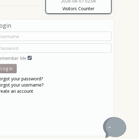
2026-08-07 02:08
Visitors Counter
ogin
emember Me
Log in
orgot your password?
orgot your username?
reate an account