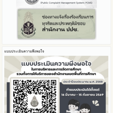
รายงานผลการดำเนินการป้องกันการทุจริตประจำปี
มาตราการให้ผู้มีส่วนได้ส่วนเสียมีส่วนร่วม
คู่มือหรือแนวทางการปฏิบัติงานของเจ้าหน้าที่
2568
คู่มือหรือแนวทางการขอรับบริการสำหรับผู้รับบริการหรือผู้มา
2567
ติดต่อ
2566
ระบบการให้บริการผ่านช่องทางออนไลน์ (E-Service)
2565
My Office
2564
My School
2563
SL-WEB
รายงานการกำกับติดตาม
BRSS
มาตรการส่งเสริมคุณธรรมและความโปร่งใสภายใน สพท.
แบบประเมินความพึงพอใจ
ACC Tak2
การนำผลการประเมิน ITA ไปสู่การพัฒนาองค์กร
ข้อมูลสถิติการให้บริการ
รายงานผลการดำเนินการเพื่อส่งเสริมคุณธรรมและความโปร่งใส
ภายใน สพท. ประจำปีงบประมาณ