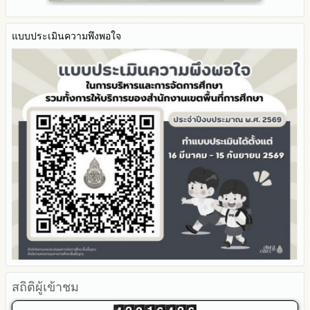
2563
SL-WEB
รายงานการกำกับติดตาม
BRSS
มาตรการส่งเสริมคุณธรรมและความโปร่งใสภายใน สพท.
แบบประเมินความพึงพอใจ
ACC Tak2
การนำผลการประเมิน ITA ไปสู่การพัฒนาองค์กร
ข้อมูลสถิติการให้บริการ
รายงานผลการดำเนินการเพื่อส่งเสริมคุณธรรมและความโปร่งใส
ภายใน สพท. ประจำปีงบประมาณ
สถิติผู้เข้าชม