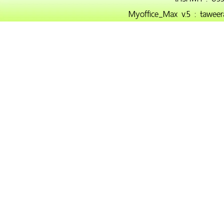
Myoffice_Max v.5 : taweer