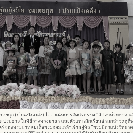
มาตยกุล (บ้านเปิงเคลิ่ง) ได้ดำเนินการจัดกิจกรรม "สัปดาห์วิทยาศา
ะ ประธานในพิธีวางพวงมาลา และตัวแทนนักเรียนอ่านกล่าวสดุดีพ
์ของพระบาทสมเด็จพระจอมเกล้าเจ้าอยู่หัว "พระบิดาแห่งวิทยาศา