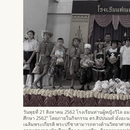
วันพุธที่ 21 สิงหาคม 2562 โรงเรียนท่านผู้หญิงวิไล อ
ศึกษา 2562" โดยภายในกิจกรรม ดร.สิปปนนท์ มั่งอะน
เฉลิมพระเกียรติ พระปรีชาสามารถทางด้านวิทยาศาสตร