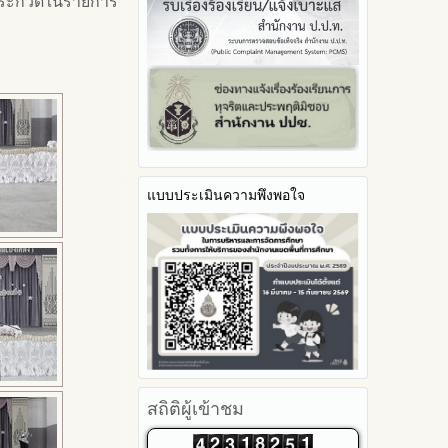
ารประกวดในรายการ
รายงานผลปี 2566
ประจำปีงบประมาณ
2566
มาตราการจัดการเรื่องร้องเรียน
Youtube ช่อง สพป.ตาก เขต 2
รายงานผลปี 2565
การทุจริต
รายงานผลการดำเนินการตาม
2565
Youtube เรื่องเล่าข่าวตาก 2
แผนบริหารจัดการความเสี่ยงการ
รายงานผลปี 2564
มาตรการป้องกันการรับสินบน
2564
ทุจริตของสำนักงานเขตพื้นที่การ
คู่มือหรือแนวทางการปฏิบัติงาน
มาตรการป้องกันการขัดกัน
รายงานผลการดำเนินการ
ศึกษา ประจำงบประมาณ
ของเจ้าหน้าที่
ระหว่างผลประโยชน์ส่วนตนกับ
ป้องกันการทุจริตประจำปี
ส่วนรวม
คู่มือหรือแนวทางการขอรับ
2568
บริการสำหรับผู้รับบริการหรือผู้มา
มาตรการตรวจสอบการใช้ดุลพินิจ
2567
ติดต่อ
มาตราการให้ผู้มีส่วนได้ส่วนเสียมี
2566
ระบบการให้บริการผ่านช่อง
ส่วนร่วม
แบบประเมินความพึงพอใจ
2565
ทางออนไลน์ (E-Service)
2564
My Office
2563
My School
รายงานการกำกับติดตาม
SL-WEB
มาตรการส่งเสริมคุณธรรมและ
BRSS
ความโปร่งใสภายใน สพท.
ACC Tak2
การนำผลการประเมิน ITA ไปสู่
ข้อมูลสถิติการให้บริการ
การพัฒนาองค์กร
รายงานผลการดำเนินการเพื่อ
ส่งเสริมคุณธรรมและความ
สถิติผู้เข้าชม
โปร่งใสภายใน สพท. ประจำ
ปีงบประมาณ