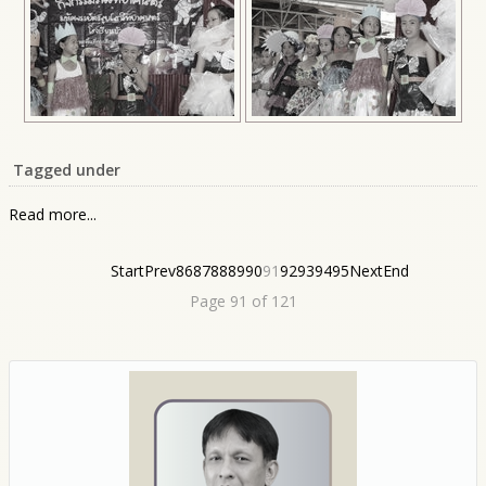
Tagged under
Read more...
Start
Prev
86
87
88
89
90
91
92
93
94
95
Next
End
Page 91 of 121