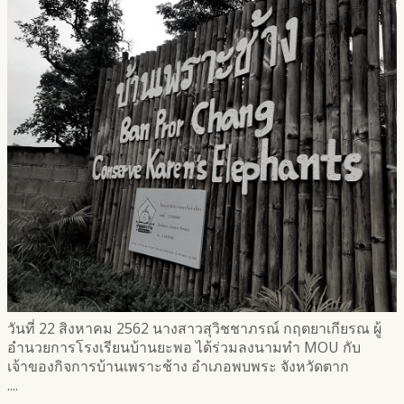
วันที่ 22 สิงหาคม 2562 นางสาวสุวิชชาภรณ์ กฤตยาเกียรณ ผู้
อำนวยการโรงเรียนบ้านยะพอ ได้ร่วมลงนามทำ MOU กับ
เจ้าของกิจการบ้านเพราะช้าง อำเภอพบพระ จังหวัดตาก
....