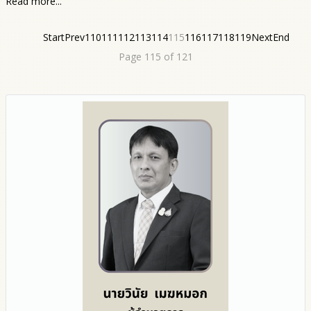
Read more...
Start
Prev
110
111
112
113
114
115
116
117
118
119
Next
End
Page 115 of 121