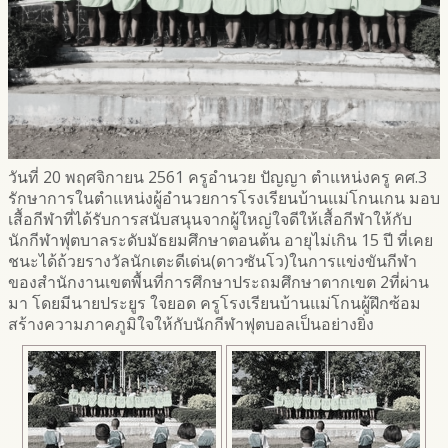
วันที่ 20 พฤศจิกายน 2561 ครูอำนวย ปัญญา ตำแหน่งครู คศ.3
รักษาการในตำแหน่งผู้อำนวยการโรงเรียนบ้านแม่โกนเกน มอบ
เสื้อกีฬาที่ได้รับการสนับสนุนจากผู้ใหญ่ใจดีให้เสื้อกีฬาให้กับ
นักกีฬาฟุตบาลระดับมัธยมศึกษาตอนต้น อายุไม่เกิน 15 ปี ที่เคย
ชนะได้ถ้วยรางวัลนักเตะดีเด่น(ดาวซันโว)ในการแข่งขันกีฬา
ของสำนักงานเขตพื้นที่การศึกษาประถมศึกษาตากเขต 2ที่ผ่าน
มา โดยมีนายประยูร ใจยอด ครูโรงเรียนบ้านแม่โกนผู้ฝึกซ้อม
สร้างความภาคภูมิใจให้กับนักกีฬาฟุตบอลเป็นอย่างยิ่ง