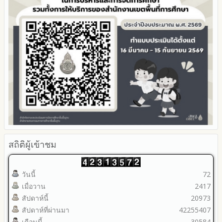
รายงานผลปี 2564
รายงานผลการดำเนินการป้องกันการทุจริตประจำปี
มาตราการให้ผู้มีส่วนได้ส่วนเสียมีส่วนร่วม
คู่มือหรือแนวทางการปฏิบัติงานของเจ้าหน้าที่
2568
คู่มือหรือแนวทางการขอรับบริการสำหรับผู้รับบริการหรือผู้มา
2567
ติดต่อ
2566
ระบบการให้บริการผ่านช่องทางออนไลน์ (E-Service)
2565
My Office
2564
My School
2563
SL-WEB
รายงานการกำกับติดตาม
BRSS
มาตรการส่งเสริมคุณธรรมและความโปร่งใสภายใน สพท.
ACC Tak2
การนำผลการประเมิน ITA ไปสู่การพัฒนาองค์กร
ข้อมูลสถิติการให้บริการ
รายงานผลการดำเนินการเพื่อส่งเสริมคุณธรรมและความโปร่งใส
ภายใน สพท. ประจำปีงบประมาณ
สถิติผู้เข้าชม
วันนี้
72
เมื่อวาน
2417
สัปดาห์นี้
20973
สัปดาห์ที่ผ่านมา
42255407
เดือนนี้
30584