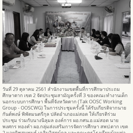
วันที่ 29 ตุลาคม 2561 สำนักงานเขตพื้นที่การศึกษาประถม
ศึกษาตาก เขต 2 จัดประชุมสามัญครั้งที่ 3 ของคณะทำงานเด็ก
นอกระบบการศึกษา พื้นที่จังหวัดตาก (Tak OOSC Working
Group - OOSCWG) ในการประชุมครั้งนี้ ได้รับเกียรติจากนาย
กันต์พงษ์ พิพัตมนตรีกุล ปลัดอำเภอแม่สอด ให้เกียรติร่วม
ประชุม ร่วมกับนางนิลุมล องค์การ ผอ.กศน.อ.แม่สอด นาย
พงศกร ทองคำ ผอ.กลุ่มส่งเสริมการจัดการศึกษา สพป.ตาก เขต
2 นายกิชสนพนธ์ เฉลิมวิสุตม์กุล และคณะครูโรงเรียนบ้านท่า