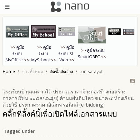
>>
คู่มือ
>>
คู่มือ
>>
คู่มือ
>>
คู่มือระบบ
ระบบ
ระบบ
ระบบ SL-
SmartOB
EC
<<
MyOffice
<<
MySchool
<<
Web
<<
Home
ข่าวทั้งหมด
จัดซื้อจัดจ้าง
ton satayut
โรงเรียนบ้านแม่ตาวใต้ ประกวดราคาจ้างก่อสร้างก่อสร้าง
อาคารเรียน ๑๐๕ล/๕๘(ข) ต้านแผ่นดินไหว ขนาด ๔ ห้องเรียน
ด้วยวิธี ประกวดราคาอิเล็กทรอนิกส์ (e-bidding)
คลิ๊กที่ลิ้งค์นี้เพื่อเปิดไฟล์เอกสารแนบ
Tagged under