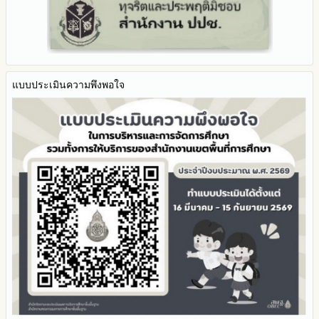
ระบบการให้บริการผ่านช่องทางออนไลน์ (E-Service)
2565
My Office
2564
My School
2563
SL-WEB
รายงานการกำกับติดตาม
BRSS
มาตรการส่งเสริมคุณธรรมและความโปร่งใสภายใน สพท.
แบบประเมินความพึงพอใจ
ACC Tak2
การนำผลการประเมิน ITA ไปสู่การพัฒนาองค์กร
ข้อมูลสถิติการให้บริการ
รายงานผลการดำเนินการเพื่อส่งเสริมคุณธรรมและความโปร่งใส
ภายใน สพท. ประจำปีงบประมาณ