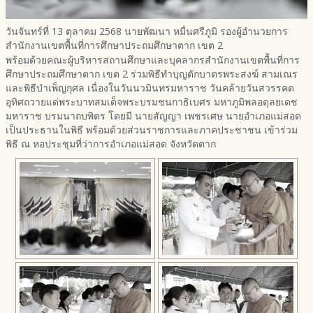
วันจันทร์ที่ 13 ตุลาคม 2568 นายพัฒนา หมื่นศรีภูมิ รองผู้อำนวยการ
สำนักงานเขตพื้นที่การศึกษาประถมศึกษาตาก เขต 2
พร้อมด้วยคณะผู้บริหารสถานศึกษาและบุคลากรสำนักงานเขตพื้นที่การ
ศึกษาประถมศึกษาตาก เขต 2 ร่วมพิธีทำบุญตักบาตรพระสงฆ์ สามเณร
และพิธีบำเพ็ญกุศล เนื่องในวันนวมินทรมหาราช วันคล้ายวันสวรรคต
อุทิศถวายแด่พระบาทสมเด็จพระบรมชนกาธิเบศร มหาภูมิพลอดุลยเดช
มหาราช บรมนาถบพิตร โดยมี นายสัญญา เพชรเศษ นายอำเภอแม่สอด
เป็นประธานในพิธี พร้อมด้วยส่วนราชการและภาคประชาชน เข้าร่วม
พิธี ณ หอประชุมที่ว่าการอำเภอแม่สอด จังหวัดตาก