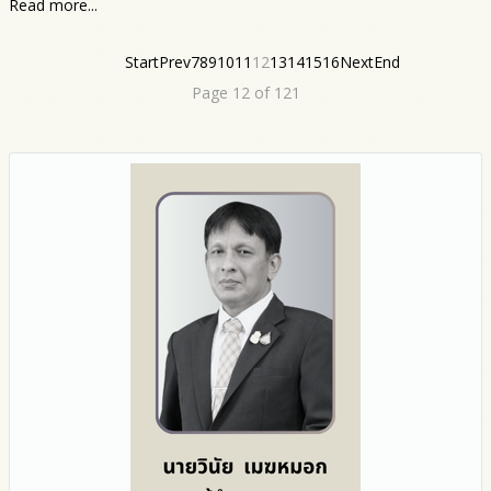
Read more...
Start
Prev
7
8
9
10
11
12
13
14
15
16
Next
End
Page 12 of 121