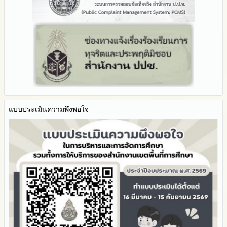
มาตรการตรวจสอบการใช้ดุลพินิจ
รายงานผลปี 2564
รายงานผลการดำเนินการป้องกันการทุจริตประจำปี
มาตราการให้ผู้มีส่วนได้ส่วนเสียมีส่วนร่วม
คู่มือหรือแนวทางการปฏิบัติงานของเจ้าหน้าที่
2568
คู่มือหรือแนวทางการขอรับบริการสำหรับผู้รับบริการหรือผู้มา
2567
ติดต่อ
2566
ระบบการให้บริการผ่านช่องทางออนไลน์ (E-Service)
2565
My Office
2564
My School
2563
SL-WEB
รายงานการกำกับติดตาม
BRSS
มาตรการส่งเสริมคุณธรรมและความโปร่งใสภายใน สพท.
แบบประเมินความพึงพอใจ
ACC Tak2
การนำผลการประเมิน ITA ไปสู่การพัฒนาองค์กร
ข้อมูลสถิติการให้บริการ
รายงานผลการดำเนินการเพื่อส่งเสริมคุณธรรมและความโปร่งใส
ภายใน สพท. ประจำปีงบประมาณ