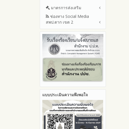
มาตรการส่งเสริม
ช่องทาง Social Media
มาตรการเผยแพร่ข้อมูลต่อ
สพป.ตาก เขต 2
สาธารณะ
มาตรการส่งเสริมความโปร่งใสใน
Q&A / ชมเชย / เสนอแนะ
การจัดซื้อจัดจ้าง
Facebook เพจ สพป.ตาก 2
มาตราการจัดการเรื่องร้องเรียน
Youtube ช่อง สพป.ตาก เขต 2
การทุจริต
Youtube เรื่องเล่าข่าวตาก 2
มาตรการป้องกันการรับสินบน
มาตรการป้องกันการขัดกัน
ระหว่างผลประโยชน์ส่วนตนกับ
ส่วนรวม
มาตรการตรวจสอบการใช้ดุลพินิจ
มาตราการให้ผู้มีส่วนได้ส่วนเสียมี
ส่วนร่วม
แบบประเมินความพึงพอใจ