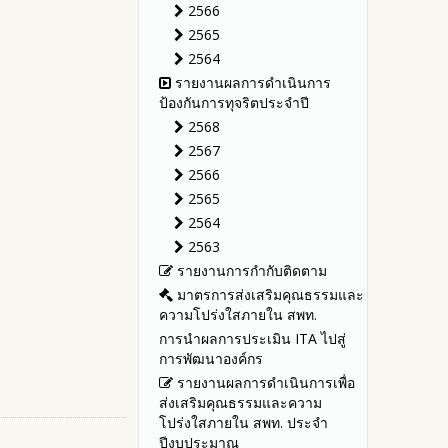
รายงานผลปี 2566
ประจำปีงบประมาณ
2566
รายงานผลปี 2565
รายงานผลการดำเนินการตาม
2565
แผนบริหารจัดการความเสี่ยงการ
รายงานผลปี 2564
2564
ทุจริตของสำนักงานเขตพื้นที่การ
คู่มือหรือแนวทางการปฏิบัติงาน
รายงานผลการดำเนินการ
ศึกษา ประจำงบประมาณ
ของเจ้าหน้าที่
ป้องกันการทุจริตประจำปี
คู่มือหรือแนวทางการขอรับ
2568
บริการสำหรับผู้รับบริการหรือผู้มา
2567
ติดต่อ
2566
ระบบการให้บริการผ่านช่อง
2565
ทางออนไลน์ (E-Service)
2564
My Office
2563
My School
รายงานการกำกับติดตาม
SL-WEB
มาตรการส่งเสริมคุณธรรมและ
BRSS
ความโปร่งใสภายใน สพท.
ACC Tak2
การนำผลการประเมิน ITA ไปสู่
ข้อมูลสถิติการให้บริการ
การพัฒนาองค์กร
รายงานผลการดำเนินการเพื่อ
ส่งเสริมคุณธรรมและความ
โปร่งใสภายใน สพท. ประจำ
ปีงบประมาณ