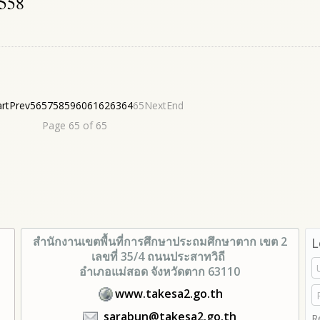
2558
art
Prev
56
57
58
59
60
61
62
63
64
65
Next
End
Page 65 of 65
สำนักงานเขตพื้นที่การศึกษา
ประถมศึกษาตาก เขต 2
L
เลขที่ 35/4 ถนนประสาทวิถี
อำเภอแม่สอด จังหวัดตาก 63110
www.takesa2.go.th
sarabun@takesa2.go.th
R