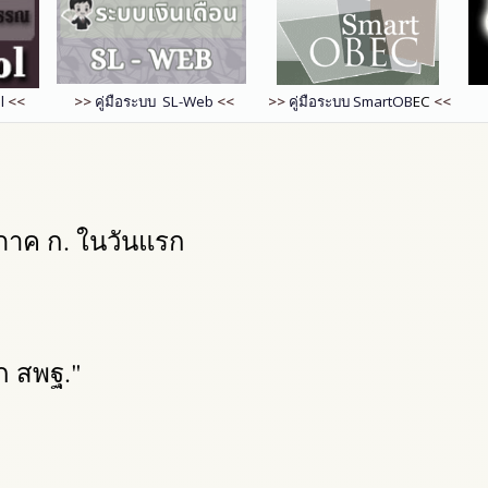
l
<<
>>
คู่มือระบบ SL-Web
<<
>>
คู่มือระบบ
SmartOB
EC
<<
ภาค ก. ในวันแรก
ก สพฐ."