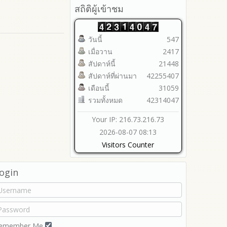
2565
สถิติผู้เข้าชม
ทางออนไลน์ (E-Service)
2564
My Office
2563
My School
วันนี้
547
รายงานการกำกับติดตาม
SL-WEB
เมื่อวาน
2417
มาตรการส่งเสริมคุณธรรมและ
BRSS
ความโปร่งใสภายใน สพท.
สัปดาห์นี้
21448
ACC Tak2
การนำผลการประเมิน ITA ไปสู่
สัปดาห์ที่ผ่านมา
42255407
ข้อมูลสถิติการให้บริการ
การพัฒนาองค์กร
เดือนนี้
31059
รายงานผลการดำเนินการเพื่อ
รวมทั้งหมด
42314047
ส่งเสริมคุณธรรมและความ
โปร่งใสภายใน สพท. ประจำ
Your IP: 216.73.216.73
ปีงบประมาณ
2026-08-07 08:13
Visitors Counter
ogin
emember Me