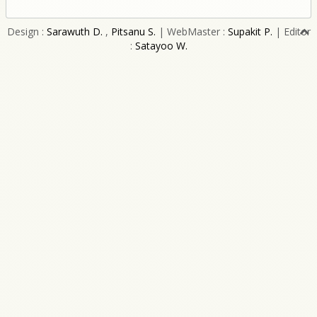
Design :
Sarawuth D.
,
Pitsanu S.
| WebMaster :
Supakit P.
| Editor
:
Satayoo W.