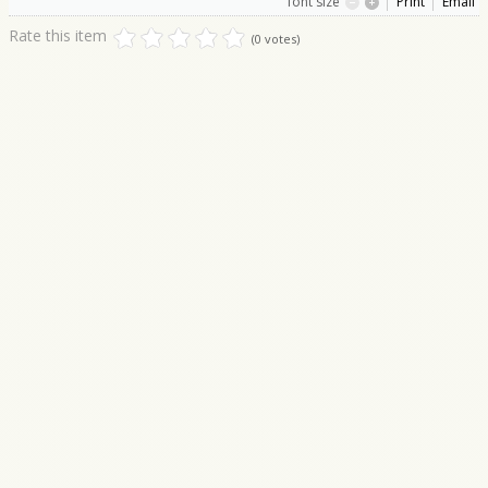
font size
Print
Email
Rate this item
(0 votes)