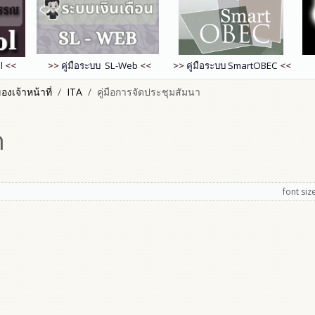
l
<<
>>
คู่มือระบบ SL-Web
<<
>>
คู่มือระบบ
SmartOB
EC
<<
งเจ้าหน้าที่
ITA
คู่มือการจัดประชุมสัมนา
า
font siz