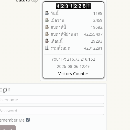
2564
2563
วันนี้
1198
รายงานการกำกับติดตาม
เมื่อวาน
2469
มาตรการส่งเสริมคุณธรรมและ
ความโปร่งใสภายใน สพท.
สัปดาห์นี้
19682
การนำผลการประเมิน ITA ไปสู่
สัปดาห์ที่ผ่านมา
42255407
การพัฒนาองค์กร
เดือนนี้
29293
รายงานผลการดำเนินการเพื่อ
รวมทั้งหมด
42312281
ส่งเสริมคุณธรรมและความ
โปร่งใสภายใน สพท. ประจำ
Your IP: 216.73.216.152
ปีงบประมาณ
2026-08-06 12:49
Visitors Counter
ogin
emember Me
Log in