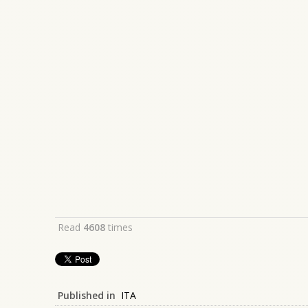
Read
4608
times
Published in
ITA