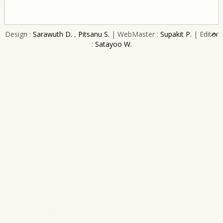
Design :
Sarawuth D.
,
Pitsanu S.
| WebMaster :
Supakit P.
| Editor
:
Satayoo W.