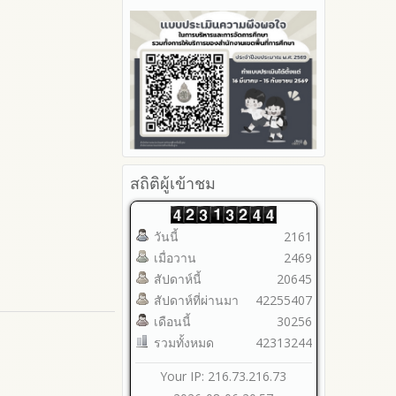
รายงานผลปี 2566
ประจำปีงบประมาณ
2566
มาตราการจัดการเรื่องร้องเรียน
Youtube ช่อง สพป.ตาก เขต 2
รายงานผลปี 2565
การทุจริต
รายงานผลการดำเนินการตาม
2565
Youtube เรื่องเล่าข่าวตาก 2
แผนบริหารจัดการความเสี่ยงการ
รายงานผลปี 2564
มาตรการป้องกันการรับสินบน
2564
ทุจริตของสำนักงานเขตพื้นที่การ
คู่มือหรือแนวทางการปฏิบัติงาน
มาตรการป้องกันการขัดกัน
รายงานผลการดำเนินการ
ศึกษา ประจำงบประมาณ
ของเจ้าหน้าที่
ระหว่างผลประโยชน์ส่วนตนกับ
ป้องกันการทุจริตประจำปี
ส่วนรวม
คู่มือหรือแนวทางการขอรับ
2568
บริการสำหรับผู้รับบริการหรือผู้มา
มาตรการตรวจสอบการใช้ดุลพินิจ
2567
ติดต่อ
มาตราการให้ผู้มีส่วนได้ส่วนเสียมี
2566
ระบบการให้บริการผ่านช่อง
ส่วนร่วม
2565
สถิติผู้เข้าชม
ทางออนไลน์ (E-Service)
2564
My Office
2563
My School
วันนี้
2161
รายงานการกำกับติดตาม
SL-WEB
เมื่อวาน
2469
มาตรการส่งเสริมคุณธรรมและ
BRSS
ความโปร่งใสภายใน สพท.
สัปดาห์นี้
20645
ACC Tak2
การนำผลการประเมิน ITA ไปสู่
สัปดาห์ที่ผ่านมา
42255407
ข้อมูลสถิติการให้บริการ
การพัฒนาองค์กร
เดือนนี้
30256
รายงานผลการดำเนินการเพื่อ
รวมทั้งหมด
42313244
ส่งเสริมคุณธรรมและความ
โปร่งใสภายใน สพท. ประจำ
Your IP: 216.73.216.73
ปีงบประมาณ