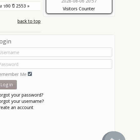
2026-08-06 20:57
 ว90 ปี 2553 »
Visitors Counter
back to top
ogin
emember Me
Log in
orgot your password?
orgot your username?
reate an account