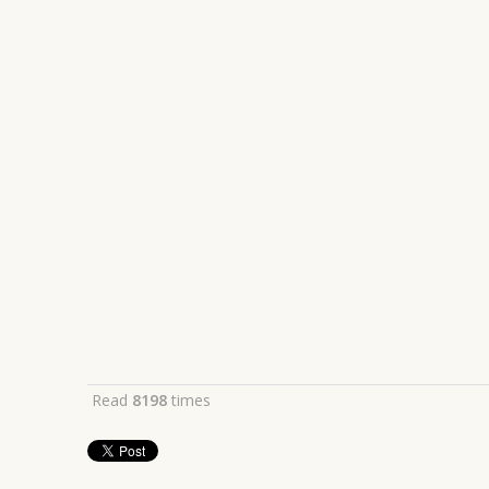
Read
8198
times