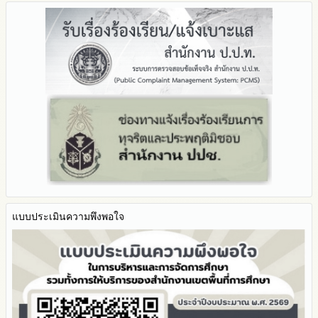
Q&A / ชมเชย / เสนอแนะ
รายงานผลปี 2568
2567
มาตราการจัดการเรื่องร้องเรียนการทุจริต
รายงานผลการดำเนินการตามแผนบริหารจัดการความเสี่ยงการ
Facebook เพจ สพป.ตาก 2
รายงานผลปี 2567
2566
ทุจริตของสำนักงานเขตพื้นที่การศึกษา ประจำงบประมาณ
มาตรการป้องกันการรับสินบน
Youtube ช่อง สพป.ตาก เขต 2
รายงานผลปี 2566
2565
มาตรการป้องกันการขัดกันระหว่างผลประโยชน์ส่วนตนกับส่วนรวม
Youtube เรื่องเล่าข่าวตาก 2
รายงานผลปี 2565
2564
มาตรการตรวจสอบการใช้ดุลพินิจ
รายงานผลปี 2564
รายงานผลการดำเนินการป้องกันการทุจริตประจำปี
มาตราการให้ผู้มีส่วนได้ส่วนเสียมีส่วนร่วม
คู่มือหรือแนวทางการปฏิบัติงานของเจ้าหน้าที่
2568
คู่มือหรือแนวทางการขอรับบริการสำหรับผู้รับบริการหรือผู้มา
2567
ติดต่อ
2566
ระบบการให้บริการผ่านช่องทางออนไลน์ (E-Service)
2565
My Office
2564
My School
2563
SL-WEB
รายงานการกำกับติดตาม
BRSS
มาตรการส่งเสริมคุณธรรมและความโปร่งใสภายใน สพท.
แบบประเมินความพึงพอใจ
ACC Tak2
การนำผลการประเมิน ITA ไปสู่การพัฒนาองค์กร
ข้อมูลสถิติการให้บริการ
รายงานผลการดำเนินการเพื่อส่งเสริมคุณธรรมและความโปร่งใส
ภายใน สพท. ประจำปีงบประมาณ