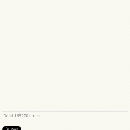
Read
165270
times