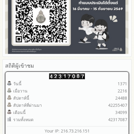
สถิติผู้เข้าชม
วันนี้
1371
เมื่อวาน
2216
สัปดาห์นี้
24488
สัปดาห์ที่ผ่านมา
42255407
เดือนนี้
34099
รวมทั้งหมด
42317087
Your IP: 216.73.216.151