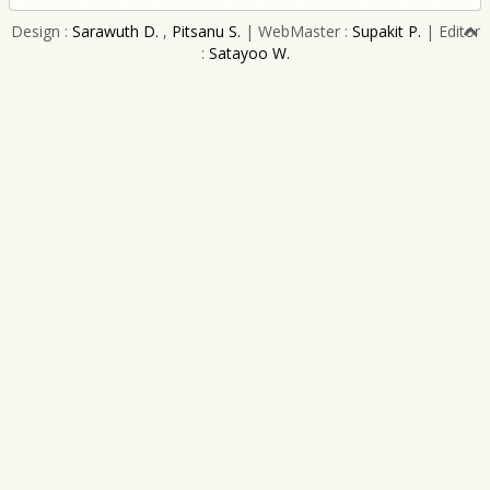
Design :
Sarawuth D.
,
Pitsanu S.
| WebMaster :
Supakit P.
| Editor
:
Satayoo W.