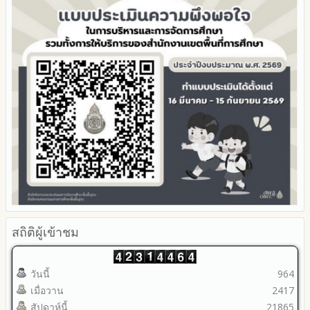
Youtube ช่อง สพป.ตาก เขต 2
รายงานผลปี 2566
2565
มาตรการป้องกันการขัดกันระหว่างผลประโยชน์ส่วนตนกับส่วนรวม
Youtube เรื่องเล่าข่าวตาก 2
รายงานผลปี 2565
2564
มาตรการตรวจสอบการใช้ดุลพินิจ
รายงานผลปี 2564
รายงานผลการดำเนินการป้องกันการทุจริตประจำปี
มาตราการให้ผู้มีส่วนได้ส่วนเสียมีส่วนร่วม
คู่มือหรือแนวทางการปฏิบัติงานของเจ้าหน้าที่
2568
คู่มือหรือแนวทางการขอรับบริการสำหรับผู้รับบริการหรือผู้มา
2567
ติดต่อ
2566
ระบบการให้บริการผ่านช่องทางออนไลน์ (E-Service)
2565
My Office
2564
My School
2563
SL-WEB
รายงานการกำกับติดตาม
BRSS
มาตรการส่งเสริมคุณธรรมและความโปร่งใสภายใน สพท.
ACC Tak2
การนำผลการประเมิน ITA ไปสู่การพัฒนาองค์กร
ข้อมูลสถิติการให้บริการ
รายงานผลการดำเนินการเพื่อส่งเสริมคุณธรรมและความโปร่งใส
ภายใน สพท. ประจำปีงบประมาณ
สถิติผู้เข้าชม
วันนี้
964
เมื่อวาน
2417
สัปดาห์นี้
21865