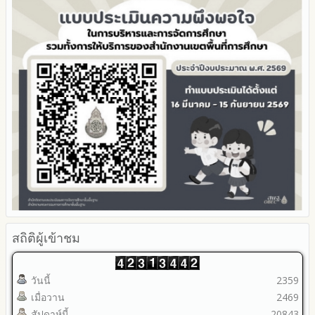
Youtube ช่อง สพป.ตาก เขต 2
รายงานผลปี 2566
2565
มาตรการป้องกันการขัดกันระหว่างผลประโยชน์ส่วนตนกับส่วนรวม
Youtube เรื่องเล่าข่าวตาก 2
รายงานผลปี 2565
2564
มาตรการตรวจสอบการใช้ดุลพินิจ
รายงานผลปี 2564
รายงานผลการดำเนินการป้องกันการทุจริตประจำปี
มาตราการให้ผู้มีส่วนได้ส่วนเสียมีส่วนร่วม
คู่มือหรือแนวทางการปฏิบัติงานของเจ้าหน้าที่
2568
คู่มือหรือแนวทางการขอรับบริการสำหรับผู้รับบริการหรือผู้มา
2567
ติดต่อ
2566
ระบบการให้บริการผ่านช่องทางออนไลน์ (E-Service)
2565
My Office
2564
My School
2563
SL-WEB
รายงานการกำกับติดตาม
BRSS
มาตรการส่งเสริมคุณธรรมและความโปร่งใสภายใน สพท.
ACC Tak2
การนำผลการประเมิน ITA ไปสู่การพัฒนาองค์กร
ข้อมูลสถิติการให้บริการ
รายงานผลการดำเนินการเพื่อส่งเสริมคุณธรรมและความโปร่งใส
ภายใน สพท. ประจำปีงบประมาณ
สถิติผู้เข้าชม
วันนี้
2359
เมื่อวาน
2469
สัปดาห์นี้
20843