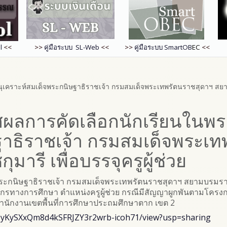
l
<<
>>
คู่มือระบบ SL-Web
<<
>>
คู่มือระบบ
SmartOB
EC
<<
เคราะห์สมเด็จพระกนิษฐาธิราชเจ้า กรมสมเด็จพระเทพรัตนราชสุดาฯ สยาม
ผลการคัดเลือกนักเรียนในพร
ฐาธิราชเจ้า กรมสมเด็จพระเท
รี เพื่อบรรจุครูผู้ช่วย
ระกนิษฐาธิราชเจ้า กรมสมเด็จพระเทพรัตนราชสุดาฯ สยามบรมราชก
ลากรทางการศึกษา ตำแหน่งครูผู้ช่วย กรณีมีสัญญาผูกพันตามโครงก
สำนักงานเขตพื้นที่การศึกษาประถมศึกษาตาก เขต 2
d/1CyKySXxQm8d4kSFRJZY3r2wrb-icoh71/view?usp=sharing