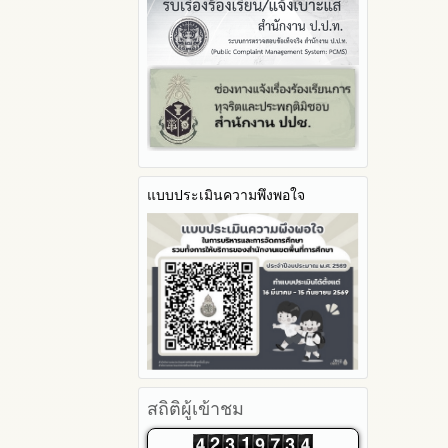
รายงานผลปี 2566
ประจำปีงบประมาณ
2566
มาตราการจัดการเรื่องร้องเรียน
Youtube ช่อง สพป.ตาก เขต 2
รายงานผลปี 2565
การทุจริต
รายงานผลการดำเนินการตาม
2565
Youtube เรื่องเล่าข่าวตาก 2
แผนบริหารจัดการความเสี่ยงการ
รายงานผลปี 2564
มาตรการป้องกันการรับสินบน
2564
ทุจริตของสำนักงานเขตพื้นที่การ
คู่มือหรือแนวทางการปฏิบัติงาน
มาตรการป้องกันการขัดกัน
รายงานผลการดำเนินการ
ศึกษา ประจำงบประมาณ
ของเจ้าหน้าที่
ระหว่างผลประโยชน์ส่วนตนกับ
ป้องกันการทุจริตประจำปี
ส่วนรวม
คู่มือหรือแนวทางการขอรับ
2568
บริการสำหรับผู้รับบริการหรือผู้มา
มาตรการตรวจสอบการใช้ดุลพินิจ
2567
ติดต่อ
มาตราการให้ผู้มีส่วนได้ส่วนเสียมี
2566
ระบบการให้บริการผ่านช่อง
ส่วนร่วม
แบบประเมินความพึงพอใจ
2565
ทางออนไลน์ (E-Service)
2564
My Office
2563
My School
รายงานการกำกับติดตาม
SL-WEB
มาตรการส่งเสริมคุณธรรมและ
BRSS
ความโปร่งใสภายใน สพท.
ACC Tak2
การนำผลการประเมิน ITA ไปสู่
ข้อมูลสถิติการให้บริการ
การพัฒนาองค์กร
รายงานผลการดำเนินการเพื่อ
ส่งเสริมคุณธรรมและความ
สถิติผู้เข้าชม
โปร่งใสภายใน สพท. ประจำ
ปีงบประมาณ