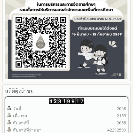
ภายใน สพท. ประจำปีงบประมาณ
สถิติผู้เข้าชม
วันนี้
2068
เมื่อวาน
2133
สัปดาห์นี้
2068
สัปดาห์ที่ผ่านมา
42292599