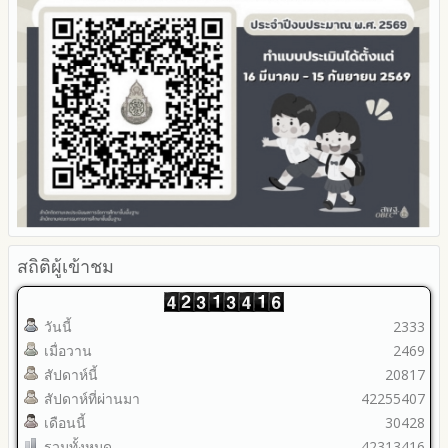
คู่มือหรือแนวทางการปฏิบัติงานของเจ้าหน้าที่
2568
คู่มือหรือแนวทางการขอรับบริการสำหรับผู้รับบริการหรือผู้มา
2567
ติดต่อ
2566
ระบบการให้บริการผ่านช่องทางออนไลน์ (E-Service)
2565
My Office
2564
My School
2563
SL-WEB
รายงานการกำกับติดตาม
BRSS
มาตรการส่งเสริมคุณธรรมและความโปร่งใสภายใน สพท.
ACC Tak2
การนำผลการประเมิน ITA ไปสู่การพัฒนาองค์กร
ข้อมูลสถิติการให้บริการ
รายงานผลการดำเนินการเพื่อส่งเสริมคุณธรรมและความโปร่งใส
ภายใน สพท. ประจำปีงบประมาณ
สถิติผู้เข้าชม
วันนี้
2333
เมื่อวาน
2469
สัปดาห์นี้
20817
สัปดาห์ที่ผ่านมา
42255407
เดือนนี้
30428
รวมทั้งหมด
42313416