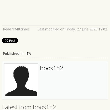
Read
1740
times
Last modified on Friday, 27 June 2025 12:02
Published in
ITA
boos152
Latest from boos152