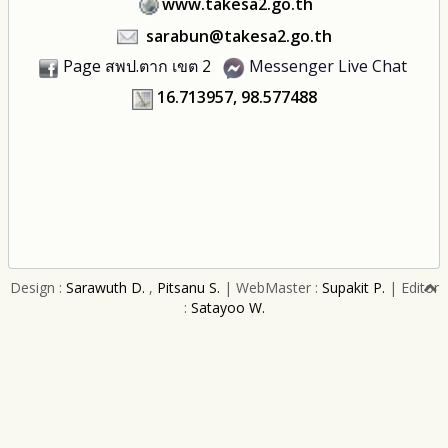
www.takesa2.go.th
sarabun@takesa2.go.th
Page สพป.ตาก เขต 2
Messenger Live Chat
16.713957, 98.577488
Design :
Sarawuth D.
,
Pitsanu S.
| WebMaster :
Supakit P.
| Editor
:
Satayoo W.