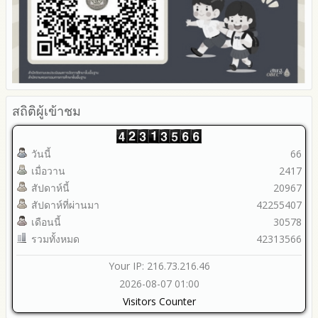
2564
2563
รายงานการกำกับติดตาม
มาตรการส่งเสริมคุณธรรมและความโปร่งใสภายใน สพท.
การนำผลการประเมิน ITA ไปสู่การพัฒนาองค์กร
รายงานผลการดำเนินการเพื่อส่งเสริมคุณธรรมและความโปร่งใส
ภายใน สพท. ประจำปีงบประมาณ
สถิติผู้เข้าชม
วันนี้
66
เมื่อวาน
2417
สัปดาห์นี้
20967
สัปดาห์ที่ผ่านมา
42255407
เดือนนี้
30578
รวมทั้งหมด
42313566
Your IP: 216.73.216.46
2026-08-07 01:00
Visitors Counter