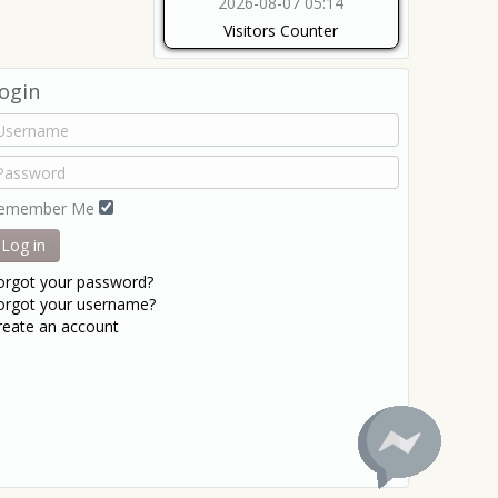
2026-08-07 05:14
Visitors Counter
ogin
emember Me
Log in
orgot your password?
orgot your username?
reate an account