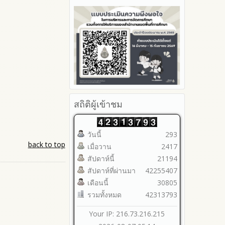
รายงานผลปี 2566
ประจำปีงบประมาณ
2566
มาตราการจัดการเรื่องร้องเรียน
Youtube ช่อง สพป.ตาก เขต 2
รายงานผลปี 2565
การทุจริต
รายงานผลการดำเนินการตาม
2565
Youtube เรื่องเล่าข่าวตาก 2
แผนบริหารจัดการความเสี่ยงการ
รายงานผลปี 2564
มาตรการป้องกันการรับสินบน
2564
ทุจริตของสำนักงานเขตพื้นที่การ
คู่มือหรือแนวทางการปฏิบัติงาน
มาตรการป้องกันการขัดกัน
รายงานผลการดำเนินการ
ศึกษา ประจำงบประมาณ
ของเจ้าหน้าที่
ระหว่างผลประโยชน์ส่วนตนกับ
ป้องกันการทุจริตประจำปี
ส่วนรวม
คู่มือหรือแนวทางการขอรับ
2568
บริการสำหรับผู้รับบริการหรือผู้มา
มาตรการตรวจสอบการใช้ดุลพินิจ
2567
ติดต่อ
มาตราการให้ผู้มีส่วนได้ส่วนเสียมี
2566
ระบบการให้บริการผ่านช่อง
ส่วนร่วม
2565
สถิติผู้เข้าชม
ทางออนไลน์ (E-Service)
2564
My Office
2563
My School
วันนี้
293
รายงานการกำกับติดตาม
SL-WEB
back to top
เมื่อวาน
2417
มาตรการส่งเสริมคุณธรรมและ
BRSS
ความโปร่งใสภายใน สพท.
สัปดาห์นี้
21194
ACC Tak2
การนำผลการประเมิน ITA ไปสู่
สัปดาห์ที่ผ่านมา
42255407
ข้อมูลสถิติการให้บริการ
การพัฒนาองค์กร
เดือนนี้
30805
รายงานผลการดำเนินการเพื่อ
รวมทั้งหมด
42313793
ส่งเสริมคุณธรรมและความ
โปร่งใสภายใน สพท. ประจำ
Your IP: 216.73.216.215
ปีงบประมาณ