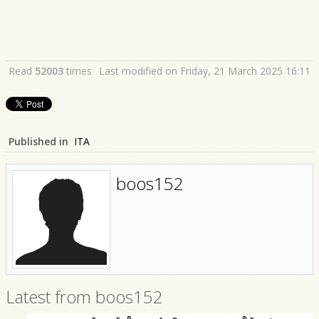
Read
52003
times
Last modified on Friday, 21 March 2025 16:11
Published in
ITA
boos152
Latest from boos152