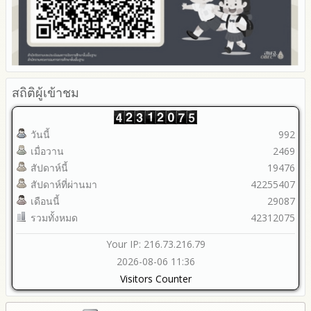
2563
รายงานการกำกับติดตาม
มาตรการส่งเสริมคุณธรรมและความโปร่งใสภายใน สพท.
การนำผลการประเมิน ITA ไปสู่การพัฒนาองค์กร
รายงานผลการดำเนินการเพื่อส่งเสริมคุณธรรมและความโปร่งใส
ภายใน สพท. ประจำปีงบประมาณ
สถิติผู้เข้าชม
วันนี้
992
เมื่อวาน
2469
สัปดาห์นี้
19476
สัปดาห์ที่ผ่านมา
42255407
เดือนนี้
29087
รวมทั้งหมด
42312075
Your IP: 216.73.216.79
2026-08-06 11:36
Visitors Counter