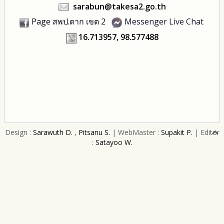
sarabun@takesa2.go.th
Page สพป.ตาก เขต 2
Messenger Live Chat
16.713957, 98.577488
Design :
Sarawuth D.
,
Pitsanu S.
| WebMaster :
Supakit P.
| Editor
:
Satayoo W.