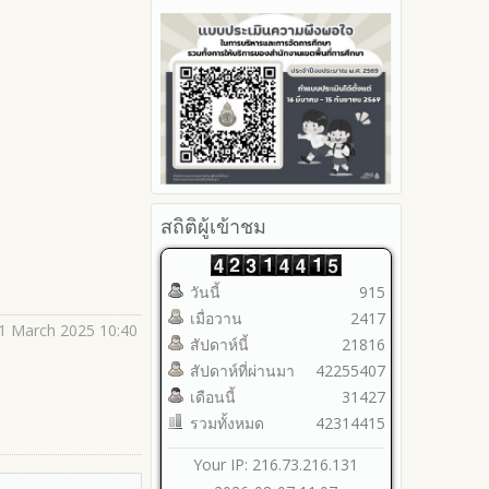
รายงานผลปี 2566
ประจำปีงบประมาณ
2566
มาตราการจัดการเรื่องร้องเรียน
Youtube ช่อง สพป.ตาก เขต 2
รายงานผลปี 2565
การทุจริต
รายงานผลการดำเนินการตาม
2565
Youtube เรื่องเล่าข่าวตาก 2
แผนบริหารจัดการความเสี่ยงการ
รายงานผลปี 2564
มาตรการป้องกันการรับสินบน
2564
ทุจริตของสำนักงานเขตพื้นที่การ
คู่มือหรือแนวทางการปฏิบัติงาน
มาตรการป้องกันการขัดกัน
รายงานผลการดำเนินการ
ศึกษา ประจำงบประมาณ
ของเจ้าหน้าที่
ระหว่างผลประโยชน์ส่วนตนกับ
ป้องกันการทุจริตประจำปี
ส่วนรวม
คู่มือหรือแนวทางการขอรับ
2568
บริการสำหรับผู้รับบริการหรือผู้มา
มาตรการตรวจสอบการใช้ดุลพินิจ
2567
ติดต่อ
มาตราการให้ผู้มีส่วนได้ส่วนเสียมี
2566
ระบบการให้บริการผ่านช่อง
ส่วนร่วม
2565
สถิติผู้เข้าชม
ทางออนไลน์ (E-Service)
2564
My Office
2563
My School
วันนี้
915
รายงานการกำกับติดตาม
SL-WEB
เมื่อวาน
2417
มาตรการส่งเสริมคุณธรรมและ
BRSS
21 March 2025 10:40
ความโปร่งใสภายใน สพท.
สัปดาห์นี้
21816
ACC Tak2
การนำผลการประเมิน ITA ไปสู่
สัปดาห์ที่ผ่านมา
42255407
ข้อมูลสถิติการให้บริการ
การพัฒนาองค์กร
เดือนนี้
31427
รายงานผลการดำเนินการเพื่อ
รวมทั้งหมด
42314415
ส่งเสริมคุณธรรมและความ
โปร่งใสภายใน สพท. ประจำ
Your IP: 216.73.216.131
ปีงบประมาณ