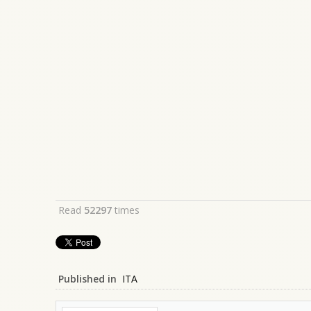
Read
52297
times
Published in
ITA