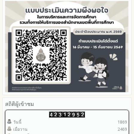
2566
ทุจริตของสำนักงานเขตพื้นที่การศึกษา ประจำงบประมาณ
มาตรการป้องกันการรับสินบน
Youtube ช่อง สพป.ตาก เขต 2
รายงานผลปี 2566
2565
มาตรการป้องกันการขัดกันระหว่างผลประโยชน์ส่วนตนกับส่วนรวม
Youtube เรื่องเล่าข่าวตาก 2
รายงานผลปี 2565
2564
มาตรการตรวจสอบการใช้ดุลพินิจ
รายงานผลปี 2564
รายงานผลการดำเนินการป้องกันการทุจริตประจำปี
มาตราการให้ผู้มีส่วนได้ส่วนเสียมีส่วนร่วม
คู่มือหรือแนวทางการปฏิบัติงานของเจ้าหน้าที่
2568
คู่มือหรือแนวทางการขอรับบริการสำหรับผู้รับบริการหรือผู้มา
2567
ติดต่อ
2566
ระบบการให้บริการผ่านช่องทางออนไลน์ (E-Service)
2565
My Office
2564
My School
2563
SL-WEB
รายงานการกำกับติดตาม
BRSS
มาตรการส่งเสริมคุณธรรมและความโปร่งใสภายใน สพท.
ACC Tak2
การนำผลการประเมิน ITA ไปสู่การพัฒนาองค์กร
ข้อมูลสถิติการให้บริการ
รายงานผลการดำเนินการเพื่อส่งเสริมคุณธรรมและความโปร่งใส
ภายใน สพท. ประจำปีงบประมาณ
สถิติผู้เข้าชม
วันนี้
1869
เมื่อวาน
2469