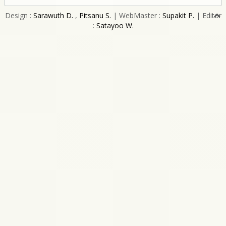
Design :
Sarawuth D.
,
Pitsanu S.
| WebMaster :
Supakit P.
| Editor
:
Satayoo W.