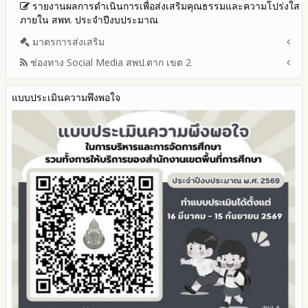
รายงานผลการดำเนินการเพื่อส่งเสริมคุณธรรมและความโปร่งใส
ภายใน สพท. ประจำปีงบประมาณ
มาตรการส่งเสริม
ช่องทาง Social Media สพป.ตาก เขต 2
มาตรการเผยแพร่ข้อมูลต่อสาธารณะ
มาตรการส่งเสริมความโปร่งใสในการจัดซื้อจัดจ้าง
Q&A / ชมเชย / เสนอแนะ
มาตราการจัดการเรื่องร้องเรียนการทุจริต
แบบประเมินความพึงพอใจ
Facebook เพจ สพป.ตาก 2
มาตรการป้องกันการรับสินบน
Youtube ช่อง สพป.ตาก เขต 2
มาตรการป้องกันการขัดกันระหว่างผลประโยชน์ส่วนตนกับส่วนรวม
Youtube เรื่องเล่าข่าวตาก 2
มาตรการตรวจสอบการใช้ดุลพินิจ
มาตราการให้ผู้มีส่วนได้ส่วนเสียมีส่วนร่วม