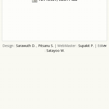
Design :
Sarawuth D.
,
Pitsanu S.
| WebMaster :
Supakit P.
| Editor
:
Satayoo W.