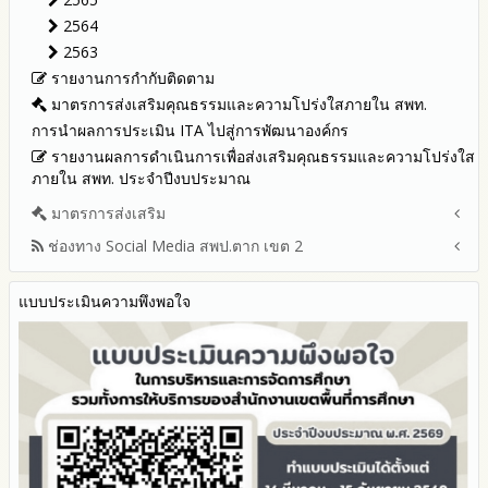
My Office
2564
My School
2563
SL-WEB
รายงานการกำกับติดตาม
BRSS
มาตรการส่งเสริมคุณธรรมและความโปร่งใสภายใน สพท.
ACC Tak2
การนำผลการประเมิน ITA ไปสู่การพัฒนาองค์กร
ข้อมูลสถิติการให้บริการ
รายงานผลการดำเนินการเพื่อส่งเสริมคุณธรรมและความโปร่งใส
ภายใน สพท. ประจำปีงบประมาณ
มาตรการส่งเสริม
ช่องทาง Social Media สพป.ตาก เขต 2
มาตรการเผยแพร่ข้อมูลต่อสาธารณะ
มาตรการส่งเสริมความโปร่งใสในการจัดซื้อจัดจ้าง
Q&A / ชมเชย / เสนอแนะ
มาตราการจัดการเรื่องร้องเรียนการทุจริต
แบบประเมินความพึงพอใจ
Facebook เพจ สพป.ตาก 2
มาตรการป้องกันการรับสินบน
Youtube ช่อง สพป.ตาก เขต 2
มาตรการป้องกันการขัดกันระหว่างผลประโยชน์ส่วนตนกับส่วนรวม
Youtube เรื่องเล่าข่าวตาก 2
มาตรการตรวจสอบการใช้ดุลพินิจ
มาตราการให้ผู้มีส่วนได้ส่วนเสียมีส่วนร่วม